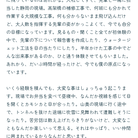
当した静岡の現場。高架橋の補修工事で、何班にも分かれて
作業する大規模な工事。何も分からないまま飛び込んだけ
ど、大人数を指揮する先輩の姿がかっこよくて、今でも自分
の目標になっています。見るもの・聞くこと全てが初体験の
中で、先輩の下について報告書を作成したり、ウォータージ
ェット工法を目の当たりにしたり。半年かけた工事の中でど
んな出来事があるのか、ひと通り体験させてもらいました。
あれから、だいぶ時間が経ったけど、今でも僕の原点になっ
ています。
いくら経験を積んでも、大変な事はしょっちゅう起こりま
す。現場でお弁当を食べて昼寝中、なんだか視線を感じて目
を開くとカモシカと目が合ったり。山奥の現場に行く途中
で、トンネルを抜けた途端に吹雪に見舞われて遭難しそうに
なったり。苦労話は数え上げたらきりがないけど、大変なこ
ともなんだか楽しいって思える。それはやっぱり、いい仲間
に囲まれているからなんだと思います。