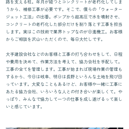
路を支える柱。年月が経つとコンクリートが老朽化してしま
うから、補修工事が必要です。そこで、僕らの「ウォーター
ジェット工法」の出番。ポンプから超高圧で水を噴射させ、
コンクリートの老朽化した部分だけを削り落とす工事を担当
します。実はこの技術で業界トップなのが日進機工。お客様
からご相談を沢山いただくので、毎日大忙しです。
大手建設会社などのお客様と工事の打ち合わせをして、日程
や費用を決めて、作業方法を考えて、協力会社を手配して。
工事の全てを管理します。工事が始まれば現場作業の管理も
するから、今日は岐阜、明日は長野といろんな土地を飛び回
っています。大変なこともあるけど、お客様や一緒に工事に
あたる協力会社、いろいろな人との付き合いが楽しくて。や
っぱり、みんなで協力して一つの仕事を成し遂げるって楽し
いと感じています。