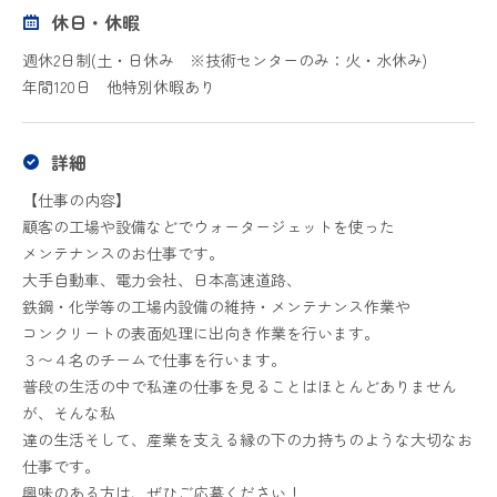
休日・休暇
週休2日制(土・日休み ※技術センターのみ：火・水休み)
年間120日 他特別休暇あり
詳細
【仕事の内容】
顧客の工場や設備などでウォータージェットを使った
メンテナンスのお仕事です。
大手自動車、電力会社、日本高速道路、
鉄鋼・化学等の工場内設備の維持・メンテナンス作業や
コンクリートの表面処理に出向き作業を行います。
３〜４名のチームで仕事を行います。
普段の生活の中で私達の仕事を見ることはほとんどありません
が、そんな私
達の生活そして、産業を支える縁の下の力持ちのような大切なお
仕事です。
興味のある方は、ぜひご応募ください！