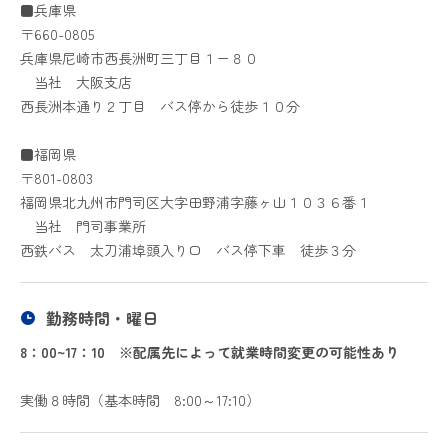
■兵庫県
〒660-0805
兵庫県尼崎市西長洲町三丁目１ー８０
当社 大阪支店
西長洲本通り２丁目 バス停から徒歩１０分
■福岡県
〒801-0803
福岡県北九州市門司区大字田野浦字藤ヶ山１０３６番１
当社 門司事業所
西鉄バス 太刀浦埠頭入り口 バス停下車 徒歩３分
勤務時間・曜日
8：00~17：10 ※配属先によって就業時間変更の可能性あり
実働８時間（基本時間 8:00～17:10）